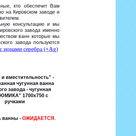
ные, кто обеспечит Вам
но на Кировском заводе и
вителем.
ьную консультацию и мы
ировского завода именно
чеством ванн которые мы
ского завода пользуются
с ионами серебра (+
Ag
)
 и вместительность" -
анная чугунная ванна
го завода - чугунная
"ЮМИКА" 1700х750 с
ручками
 ванны -
ОЖИДАЕТСЯ.