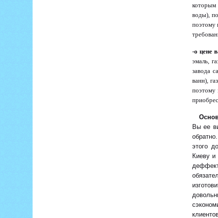
которым 
воды), п
поэтому 
требован
-о цене 
эмаль, г
завода с
ванн), га
поэтому 
приобрес
Осно
Вы ее в
обратно
этого д
Киеву и
деффект
обязате
изготов
довольн
сэконом
клиентов