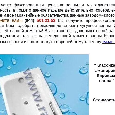
 четко фиксированная цена на ванны, и мы единствен
ность, в том,что данное изделие действительно изготовле
им все гарантийные обязательства данные заводом-изгото
(044)
501-21-53
Вы получите профессионал
НИТЕ НАМ!!!
м Вам подобрать подходящий вариант чугунной ванны К
шей ванной комнаты! Вы останетесь довольны ценой ка
едлагаем, так как на сегодняшний момент ванны Киров
эмаль 
ым спросом и соответствуют европейскому качеству.
"Классика
эмалиров
Кировско
ванна 
Стоимость