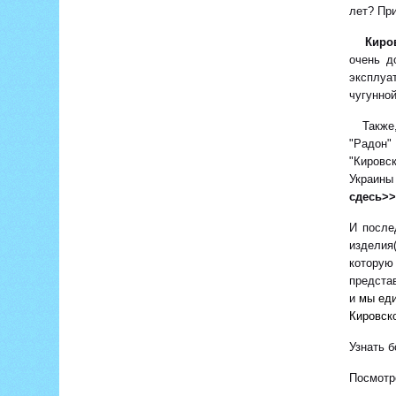
лет? Пр
Киро
очень д
эксплуа
чугунно
Также, 
"Радон"
"Кировс
Украины
сдесь>>
И после
изделия(
котору
предста
и
мы еди
Кировск
Узнать 
Посмотр