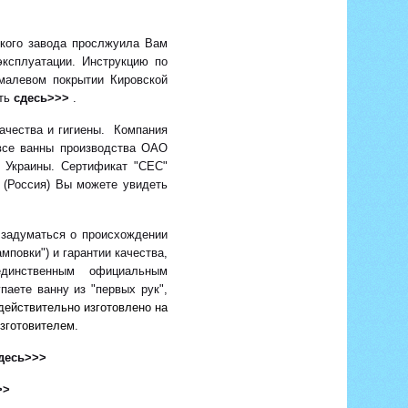
кого завода прослжуила Вам
эксплуатации. Инструкцию по
эмалевом покрытии Кировской
ать
сдесь>>>
.
ачества и гигиены. Компания
все ванны производства ОАО
а Украины. Сертификат "СЕС"
 (Россия) Вы можете увидеть
задуматься о происхождении
мповки") и гарантии качества,
динственным официальным
паете ванну из "первых рук",
действительно изготовлено на
зготовителем.
десь>>>
>>