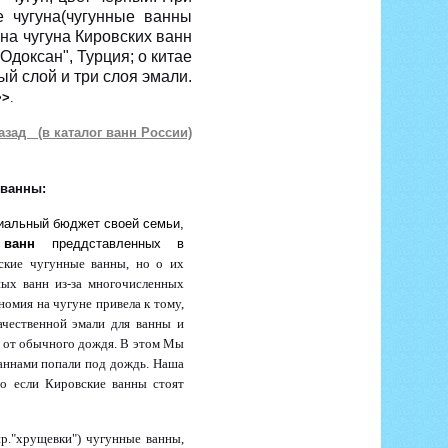
е чугуна(чугунные ванны
на чугуна Кировских ванн
Одоксан", Турция; о китае
ый слой и три слоя эмали.
>>
.
азад (в каталог ванн России)
 ванны:
риальный бюджет своей семьи,
 ванн
преддставленных в
ские чугунные ванны, но о их
ных ванн из-за многочисленных
номия на чугуне привела к тому,
ачественной эмали для ванны и
ы от обычного дождя. В этом Мы
ваннами попали под дождь. Наша
то если Кировские ванны стоят
р."хрущевки") чугунные ванны,