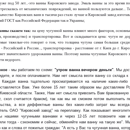
уже под 50 лет...-это ванны Кировского завода. Эмаль ванны за это время п
отрескалась от механических повреждений, но ванной пользуются дальше... Т
качество Кировских ванн в тысячи раз стало лучше и Кировский завод изгота
ий ГОСТ как Российской Федерации так и Украины;
ванны скажем так:
на цену чугунной ванны влияют много факторов, основные
аз, производство) и транспортировка. Вот и складывается цена: чугун не до
амые тяжелые-это говорит о том, что толщина чугуна самая большая сре
з - Российский в России..., транспортировка - расстояние от г. Киев до г. Киро
нет значительного удорожания ванны. Поэтому ванны чугунные Кировского 
ти недорого.
вное
- мы работаем по схеме:
"утром ванна вечером деньги"
. Мы дос
идите, и после оплачиваете. Нам нет смысла везти ванну со склада к
. Каждая ванна тщательно просматривается на наличие каких-либо
оставляется Вам. Уже более 15 лет таким образом мы доставляем Р
 Киевской области. Также, Нам нет смысла привозить Вам бракованную
, скол считается браком), так как мы не сможем потом выполнить 
льства, а все деффектные ванны без каких-либо затрат мы всегд
итель ОАО "Кировский завод" на переплавку. Как показывает многолет
ы нашими чугунными ваннами и через 12-15 лет позвоните нам и 
или тогда - сэкономим и сейчас, обменяйте нам ванну на такую же". 
 как и слова от пожилых граждан: "А есть у Вас та чугунная ванна, кото