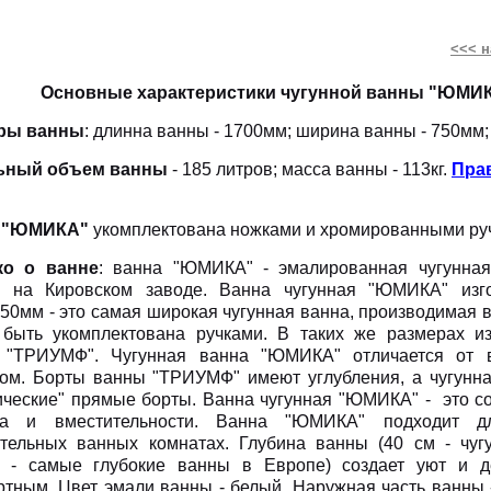
<<< н
Основные характеристики чугунной ванны "ЮМИК
ры ванны
: длинна ванны - 1700мм; ширина ванны - 750мм;
ьный объем ванны
- 185 литров; масса ванны - 113кг.
Прав
 "ЮМИКА"
укомплектована ножками и хромированными ру
ко о ванне
: ванна "ЮМИКА" - эмалированная чугунная
и на Кировском заводе. Ванна чугунная "ЮМИКА" изг
50мм - это самая широкая чугунная ванна, производимая 
быть укомплектована ручками. В таких же размерах из
 "ТРИУМФ". Чугунная ванна "ЮМИКА" отличается от
ом. Борты ванны "ТРИУМФ" имеют углубления, а чугунн
ические" прямые борты. Ванна чугунная "ЮМИКА" - это с
на и вместительности. Ванна "ЮМИКА" подходит д
тельных ванных комнатах. Глубина ванны (40 см - чуг
а - самые глубокие ванны в Европе) создает уют и д
тным. Цвет эмали ванны - белый. Наружная часть ванны -