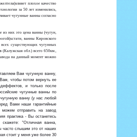
ожелтела(влияет плохое качество
ехнологии за 50 лет изменились,
вливает чугунные ванны согласно
 из них это цена ванны (чугун,
рогой(кстати, ванны Кировского
ди всех существующих чугунных
в (Калужская обл.) всего 650км.,
завода на данный момент можно
тавляем Вам чугунную ванну,
 Вам, чтобы потом вернуть ее
 деффектов, и только после
оссийские чугунные ванны по
 чугунную ванну (у нас любой
перед Вами наши гарантийные
а можем отправить на завод
няя практика - Вы останетесь
скажете: "Отличная ванна,
Мы часто слышим это от наших
рая стоит у меня уже более 30