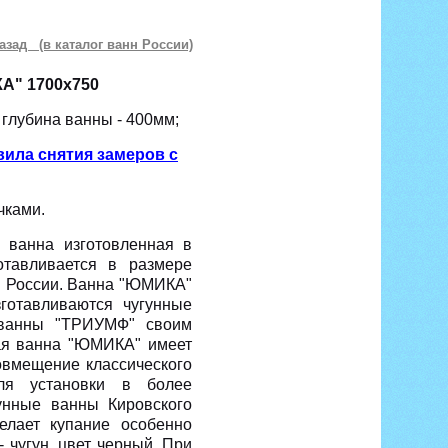
азад (в каталог ванн России)
А" 1700х750
 глубина ванны - 400мм;
ила снятия замеров с
чками.
 ванна изготовленная в
отавливается в размере
в России. Ванна "ЮМИКА"
готавливаются чугунные
 ванны "ТРИУМФ" своим
ая ванна "ЮМИКА" имеет
овмещение классического
ля установки в более
унные ванны Кировского
елает купание особенно
 чугун, цвет черный. При