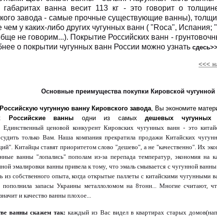
габаритах ванна весит 113 кг - это говорит о толщин
кого завода - самые прочные существующие ванны), толщи
 чем у каких-либо других чугунных ванн ( "Roca", Испания; "
бще не говорим...). Покрытие Российских ванн - грунтовочн
нее о покрытии чугунных ванн России можно узнать
сдесь>
<<< н
Основные преимущества покупки Кировской чугунной
Российскую чугунную ванну Кировского завода
, Вы экономите мате
ак
Российские ванны
одни из самых
дешевых чугунных
Единственный ценовой конкурент Кировских чугунных ванн - это китай
 судить только Вам. Наша компания прекратила продажи Китайских чугун
ций". Китайцы ставят приоритетом слово "дешево", а не "качественно". Их эко
нные ванны "лопались" пополам из-за перепада температур, экономия на к
нной эмалировки ванны привела к тому, что эмаль смывается с чугунной ванн
ь из собственного опыта, когда открытые паллеты с китайскими чугунными 
 пополнила запасы Украины металлоломом на 8тонн... Многие считают, ч
значит и качество ванны плохое...
тве ванны скажем так:
каждый из Вас видел в квартирах старых домов(нап