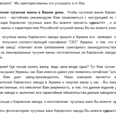
ивозите". Мы заинтересованны это услышать и от Вас.
вская чугунная ванна в Вашем доме.
Чтобы чугунная ванна Кировс
олго - настойчиво рекомендуем Вам ознакомиться с инструкцией по 
тации Кировских чугунных ванн Вы можете прочесть
сдесь>>>
, о 
й ванны и характеристики Российской чугунной ванны Вы вы можете узн
чугунные ванны Кировского завода прошли в Украине все проверки к
 получила соответствующий сертификат "СЕС" Украины о том, что 
кий завод" отвечают всем требованиям санитарного законодательств
 на эмалированные чугунне ванны изготовленные на Кировском заводе
>.
дне
е! Где лучше купить ванну, ведь цена везде одна?
Тут Вам лучше 
на рынке Украины, как Вам извесно давно уже появились китайские "шта
ю Вам дает завод-производитель. Наша компания является е
вителем Кировского завода в Украине и покупая ванну у нас - Вы поку
нственные, кто обеспечит Вам уверенность, в том, что данное изделие 
ом заводе и -выполнит все гарантийные обязательства данные заводом-и
больше о Кировском заводе, о изготовлении чугунных ванн
Вы можете
с
еть фотогаллерею чугунных ванн Кировского завода Вы можете
сдесь>