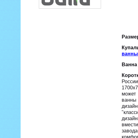
Разме
Купал
ванны
Ванна
Корот
Росси
1700х7
может 
ванны
дизайн
"класс
дизай
вмести
завод
комфор