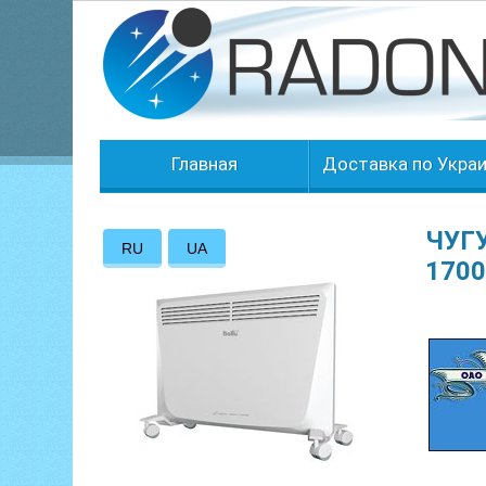
Главная
Доставка по Укра
ЧУГ
RU
UA
170