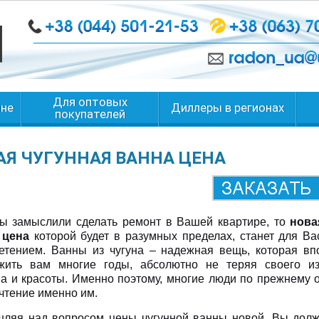
Для оптовых
ине
Диллеры в регионах
покупателей
АЯ ЧУГУННАЯ ВАННА ЦЕНА
ы замыслили сделать ремонт в Вашей квартире, то
нова
 цена
которой будет в разумных пределах, станет для В
етением. Ванны из чугуна – надежная вещь, которая вп
жить вам многие годы, абсолютно не теряя своего из
ва и красоты. Именно поэтому, многие люди по прежнему 
чтение именно им.
ляя над вопросом цены чугунной ванны новой, Вы должн