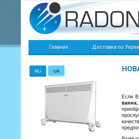
Главная
Доставка по Укра
НОВ
RU
UA
Если В
ванна,
приобр
прослу
качест
предпо
Размыш