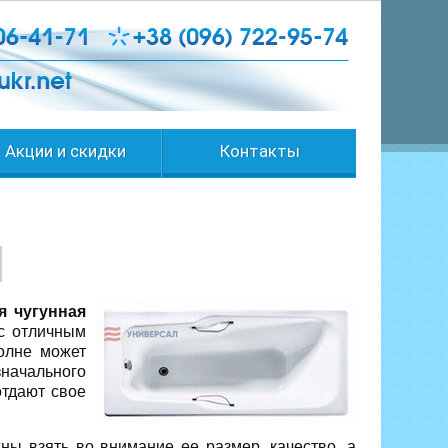
Акции и скидки
Контакты
я чугунная
ас отличным
олне может
начального
отдают свое
ы взять во внимание ее размер, качество, а