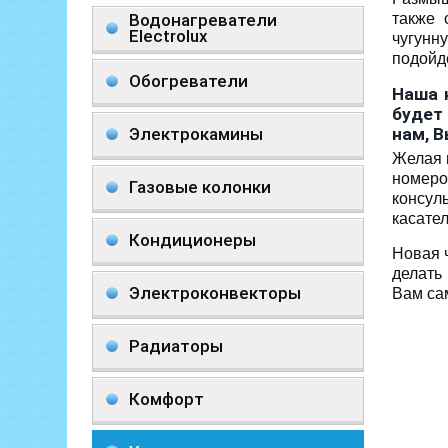
Водонагреватели
также 
Electrolux
чугунн
подойд
Обогреватели
Наша 
будет
Электрокамины
нам, 
Желая 
номеро
Газовые колонки
консул
касате
Кондиционеры
Новая 
делать
Электроконвекторы
Вам са
Радиаторы
Комфорт