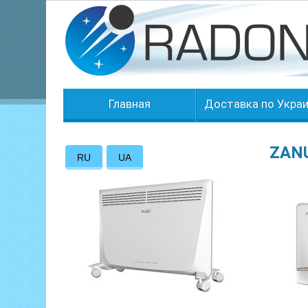
Главная
Доставка по Укра
ZANU
RU
UA