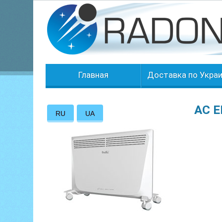
Главная
Доставка по Укра
AC E
RU
UA