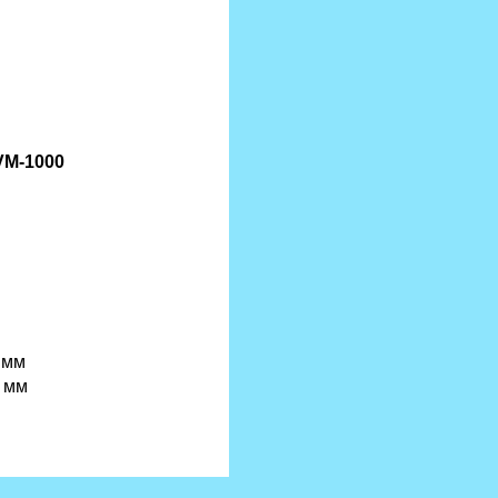
M-1000
 мм
 мм