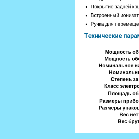
Покрытие задней кры
Встроенный ионизат
Ручка для перемеще
Технические пара
Мощность обо
Мощность обо
Номинальное н
Номинальн
Степень з
Класс электр
Площадь об
Размеры прибор
Размеры упаков
Вес нет
Вес бру