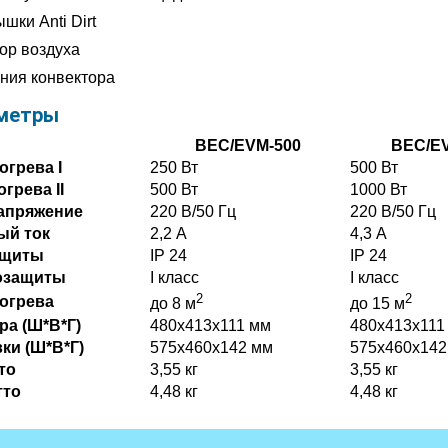
шки Anti Dirt
ор воздуха
ния конвектора
метры
BEC/EVM-500
BEC/EV
грева I
250 Вт
500 Вт
грева II
500 Вт
1000 Вт
апряжение
220 В/50 Гц
220 В/50 Гц
ый ток
2,2 А
4,3 А
ащиты
IP 24
IP 24
озащиты
I класс
I класс
2
2
огрева
до 8 м
до 15 м
а (Ш*В*Г)
480х413х111 мм
480х413х111
ки (Ш*В*Г)
575х460х142 мм
575х460х142
то
3,55 кг
3,55 кг
тто
4,48 кг
4,48 кг